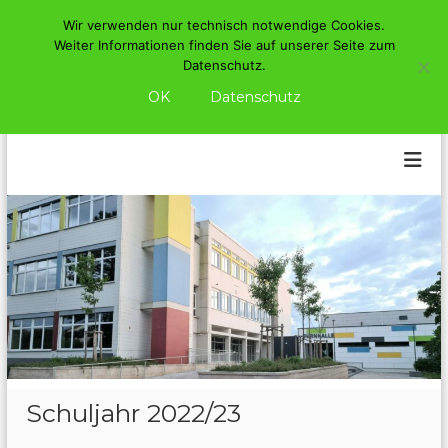
Wir verwenden nur technisch notwendige Cookies.
Z
Weiter Informationen finden Sie auf unserer Seite zum
u
Datenschutz.
m
OK
Datenschutz
I
M
n
i
h
t
a
l
t
t
e
s
l
p
s
r
c
i
h
n
u
g
e
l
n
e
S
Schuljahr 2022/23
c