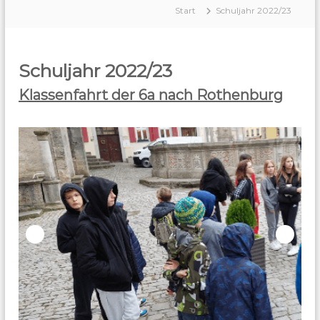
h
Start
Schuljahr 2022/23
e
i
n
Schuljahr 2022/23
f
e
Klassenfahrt der 6a nach Rothenburg
l
d