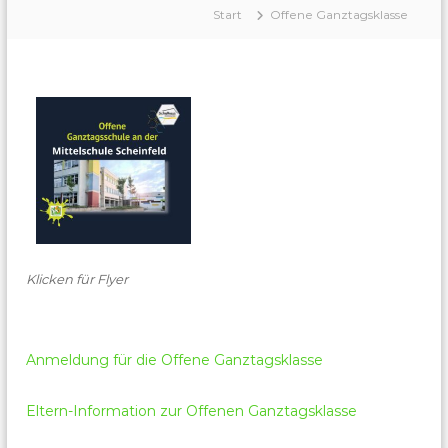
h
Start
Offene Ganztagsklasse
e
i
n
f
e
l
d
Klicken für Flyer
Anmeldung für die Offene Ganztagsklasse
Eltern-Information zur Offenen Ganztagsklasse