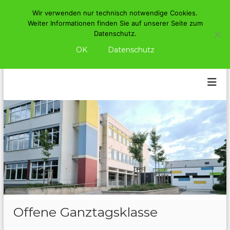
Wir verwenden nur technisch notwendige Cookies.
Z
Weiter Informationen finden Sie auf unserer Seite zum
u
Datenschutz.
m
OK
Datenschutz
I
M
n
i
h
t
a
l
t
t
e
s
l
p
s
r
c
i
h
n
u
g
e
l
n
e
S
Offene Ganztagsklasse
c