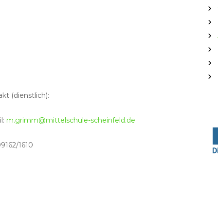
kt (dienstlich):
l:
m.grimm@mittelschule-scheinfeld.de
 09162/1610